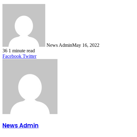
News Admin
May 16, 2022
36
1 minute read
LinkedIn
Tumblr
Pinterest
Reddit
VKontakte
Share
Print
Facebook
Twitter
via
Email
News Admin