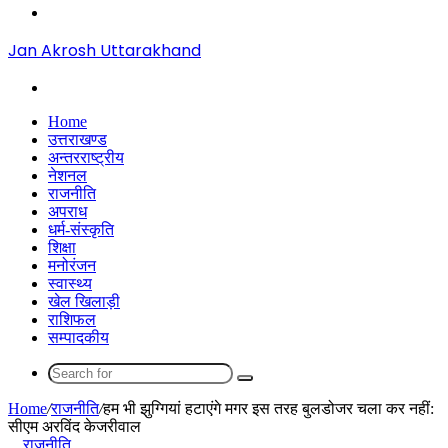
Menu
Jan Akrosh Uttarakhand
Search
for
Home
उत्तराखण्ड
अन्तरराष्ट्रीय
नेशनल
राजनीति
अपराध
धर्म-संस्कृति
शिक्षा
मनोरंजन
स्वास्थ्य
खेल खिलाड़ी
राशिफल
सम्पादकीय
Search
for
Home
/
राजनीति
/
हम भी झुग्गियां हटाएंगे मगर इस तरह बुलडोजर चला कर नहीं:
सीएम अरविंद केजरीवाल
राजनीति