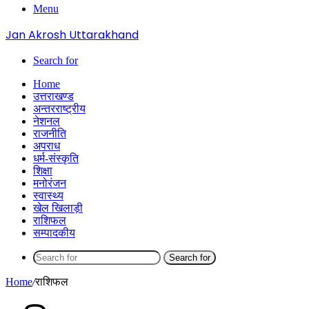
Menu
Jan Akrosh Uttarakhand
Search for
Home
उत्तराखण्ड
अन्तरराष्ट्रीय
नेशनल
राजनीति
अपराध
धर्म-संस्कृति
शिक्षा
मनोरंजन
स्वास्थ्य
खेल खिलाड़ी
राशिफल
सम्पादकीय
Search for
Home
/
राशिफल