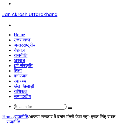
Menu
Jan Akrosh Uttarakhand
Search
for
Home
उत्तराखण्ड
अन्तरराष्ट्रीय
नेशनल
राजनीति
अपराध
धर्म-संस्कृति
शिक्षा
मनोरंजन
स्वास्थ्य
खेल खिलाड़ी
राशिफल
सम्पादकीय
Search
for
Home
/
राजनीति
/
भाजपा सरकार में बतौर मंत्री फेल रहा: हरक सिंह रावत
राजनीति