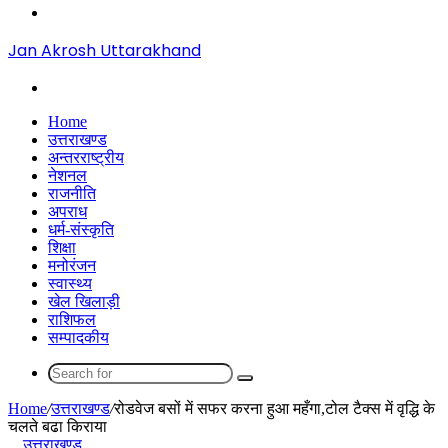
Menu
Jan Akrosh Uttarakhand
Search
for
Home
उत्तराखण्ड
अन्तरराष्ट्रीय
नेशनल
राजनीति
अपराध
धर्म-संस्कृति
शिक्षा
मनोरंजन
स्वास्थ्य
खेल खिलाड़ी
राशिफल
सम्पादकीय
Search
for
Home
/
उत्तराखण्ड
/
रोडवेज बसों में सफर करना हुआ महँगा,टोल टैक्स में वृद्धि के
चलते बढा किराया
उत्तराखण्ड