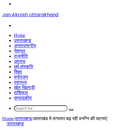
Menu
Jan Akrosh Uttarakhand
Search
for
Home
उत्तराखण्ड
अन्तरराष्ट्रीय
नेशनल
राजनीति
अपराध
धर्म-संस्कृति
शिक्षा
मनोरंजन
स्वास्थ्य
खेल खिलाड़ी
राशिफल
सम्पादकीय
Search
for
Home
/
उत्तराखण्ड
/
उतराखंड मे लगातार बढ़ रही वनग्नि की घटनाएं
उत्तराखण्ड