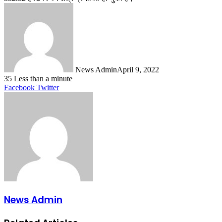
News Admin
April 9, 2022
35
Less than a minute
LinkedIn
Tumblr
Pinterest
Reddit
VKontakte
Share
Print
Facebook
Twitter
via
Email
News Admin