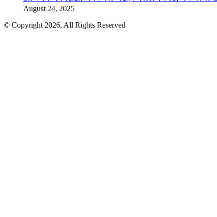
August 24, 2025
© Copyright 2026, All Rights Reserved
Facebook
Twitter
WhatsApp
Telegram
Back
to
top
button