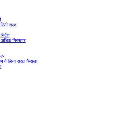
ी
ारिणी जल्द
िर्देश
 अधिक गिरफ्तार
ल्प
डीएम ने लिया सख्त फैसला
ा