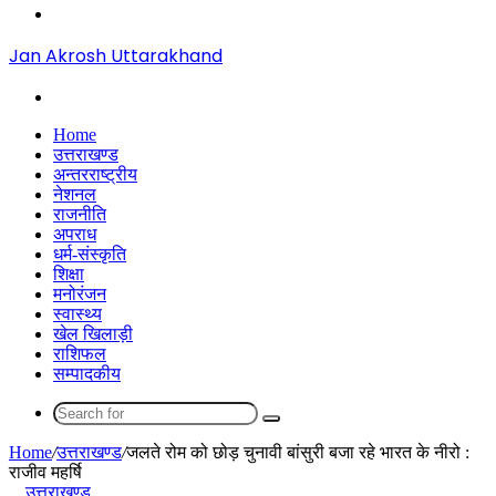
Menu
Jan Akrosh Uttarakhand
Search
for
Home
उत्तराखण्ड
अन्तरराष्ट्रीय
नेशनल
राजनीति
अपराध
धर्म-संस्कृति
शिक्षा
मनोरंजन
स्वास्थ्य
खेल खिलाड़ी
राशिफल
सम्पादकीय
Search
for
Home
/
उत्तराखण्ड
/
जलते रोम को छोड़ चुनावी बांसुरी बजा रहे भारत के नीरो :
राजीव महर्षि
उत्तराखण्ड