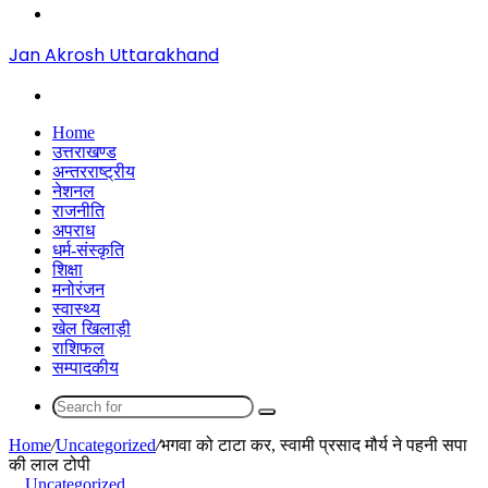
Menu
Jan Akrosh Uttarakhand
Search
for
Home
उत्तराखण्ड
अन्तरराष्ट्रीय
नेशनल
राजनीति
अपराध
धर्म-संस्कृति
शिक्षा
मनोरंजन
स्वास्थ्य
खेल खिलाड़ी
राशिफल
सम्पादकीय
Search
for
Home
/
Uncategorized
/
भगवा को टाटा कर, स्वामी प्रसाद मौर्य ने पहनी सपा
की लाल टोपी
Uncategorized