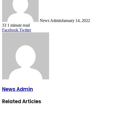
News Admin
January 14, 2022
33
1 minute read
LinkedIn
Tumblr
Pinterest
Reddit
VKontakte
Share
Print
Facebook
Twitter
via
Email
News Admin
Related Articles