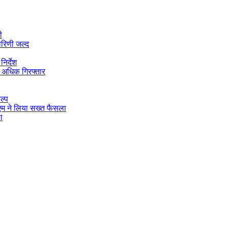
ी
ारिणी जल्द
िर्देश
 अधिक गिरफ्तार
ल्प
डीएम ने लिया सख्त फैसला
ा