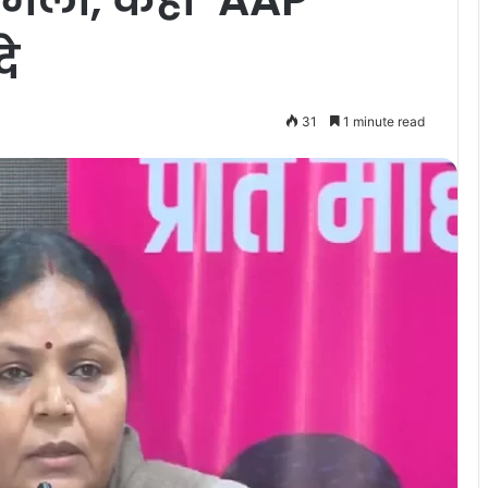
े
31
1 minute read