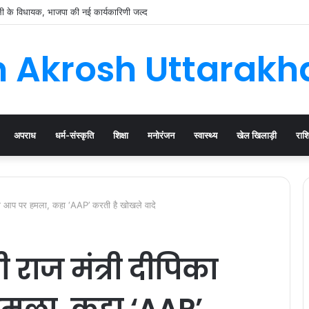
ाली के विधायक, भाजपा की नई कार्यकारिणी जल्द
 Akrosh Uttarak
अपराध
धर्म-संस्कृति
शिक्षा
मनोरंजन
स्वास्थ्य
खेल खिलाड़ी
राश
 का आप पर हमला, कहा ‘AAP’ करती है खोखले वादे
 राज मंत्री दीपिका
हमला, कहा ‘AAP’