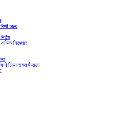
ी
ारिणी जल्द
िर्देश
 अधिक गिरफ्तार
ल्प
डीएम ने लिया सख्त फैसला
ा