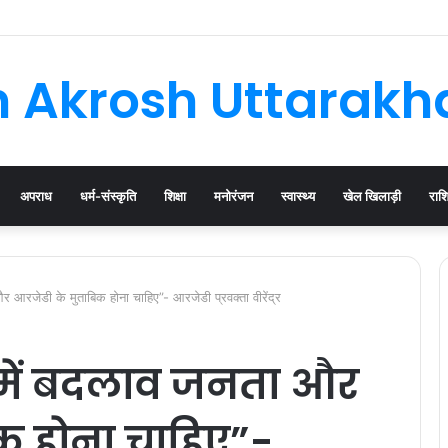
घनसाली के विधायक, भाजपा की नई कार्यकारिणी जल्द
 Akrosh Uttarak
अपराध
धर्म-संस्कृति
शिक्षा
मनोरंजन
स्वास्थ्य
खेल खिलाड़ी
राश
 आरजेडी के मुताबिक होना चाहिए”- आरजेडी प्रवक्‍ता वीरेंद्र
 में बदलाव जनता और
क होना चाहिए”-