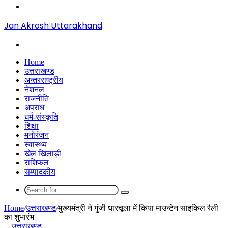
Menu
Jan Akrosh Uttarakhand
Search
for
Home
उत्तराखण्ड
अन्तरराष्ट्रीय
नेशनल
राजनीति
अपराध
धर्म-संस्कृति
शिक्षा
मनोरंजन
स्वास्थ्य
खेल खिलाड़ी
राशिफल
सम्पादकीय
Search
for
Home
/
उत्तराखण्ड
/
मुख्यमंत्री ने गुंजी धारचूला में किया माउन्टेन साइकिल रैली
का शुभारंभ
उत्तराखण्ड