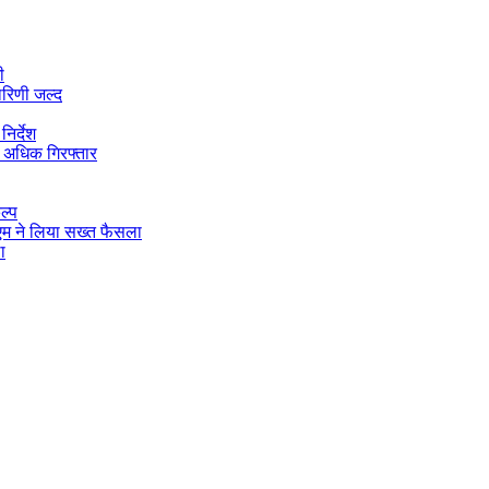
ी
ारिणी जल्द
िर्देश
 अधिक गिरफ्तार
ल्प
डीएम ने लिया सख्त फैसला
ा