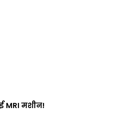
 नई MRI मशीन!