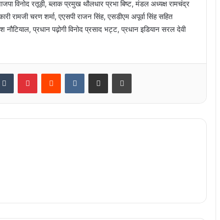
ाजपा विनोद रतूड़ी, ब्लाक प्रमुख थौलधार प्रभा बिष्ट, मंडल अध्यक्ष रामचंद्र
कारी रामजी चरण शर्मा, एएसपी राजन सिंह, एसडीएम अपूर्वा सिंह सहित
राजेश नौटियाल, प्रधान पढ़ोगी विनोद प्रसाद भट्ट, प्रधान इडियान सरल देवी
kedIn
Tumblr
Pinterest
Reddit
VKontakte
Share via Email
Print