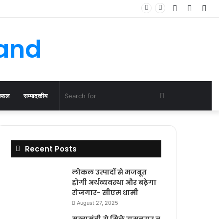
Log
Rando
Sid
In
Article
hand
Search
िफल
सम्पादकीय
for
Recent Posts
लोकल उत्पादों से मजबूत
होगी अर्थव्यवस्था और बढ़ेगा
रोजगार- सीएम धामी
August 27, 2025