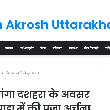
घनसाली के विधायक, भाजपा की नई कार्यकारिणी जल्द
 Akrosh Uttarak
अपराध
धर्म-संस्कृति
शिक्षा
मनोरंजन
स्वास्थ्य
खेल खिलाड़ी
राश
ा मंदिर कांगुडा में की पूजा अर्चना
े गंगा दशहरा के अवसर
ुडा में की पूजा अर्चना