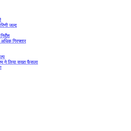
ी
ारिणी जल्द
िर्देश
 अधिक गिरफ्तार
ल्प
डीएम ने लिया सख्त फैसला
ा