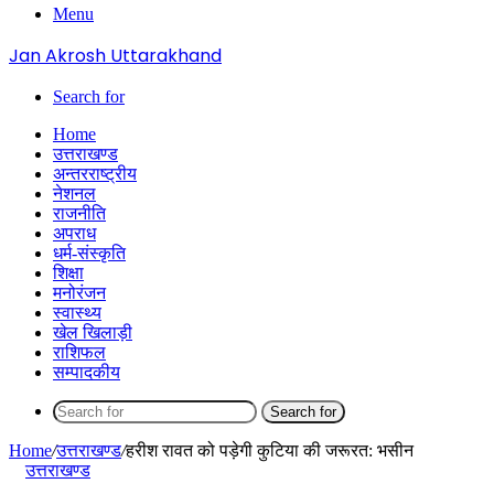
Menu
Jan Akrosh Uttarakhand
Search for
Home
उत्तराखण्ड
अन्तरराष्ट्रीय
नेशनल
राजनीति
अपराध
धर्म-संस्कृति
शिक्षा
मनोरंजन
स्वास्थ्य
खेल खिलाड़ी
राशिफल
सम्पादकीय
Search for
Home
/
उत्तराखण्ड
/
हरीश रावत को पड़ेगी कुटिया की जरूरत: भसीन
उत्तराखण्ड