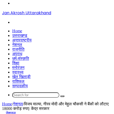
Menu
Jan Akrosh Uttarakhand
Search
for
Home
उत्तराखण्ड
अन्तरराष्ट्रीय
नेशनल
राजनीति
अपराध
धर्म-संस्कृति
शिक्षा
मनोरंजन
स्वास्थ्य
खेल खिलाड़ी
राशिफल
सम्पादकीय
Search
for
Home
/
नेशनल
/
विजय माल्या, नीरव मोदी और मेहुल चौकसी ने बैंकों को लौटाए
18000 करोड़ रुपए: केंद्र सरकार
नेशनल