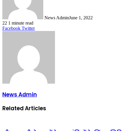
News Admin
June 1, 2022
22
1 minute read
LinkedIn
Tumblr
Pinterest
Reddit
VKontakte
Share
Print
Facebook
Twitter
via
Email
News Admin
Related Articles