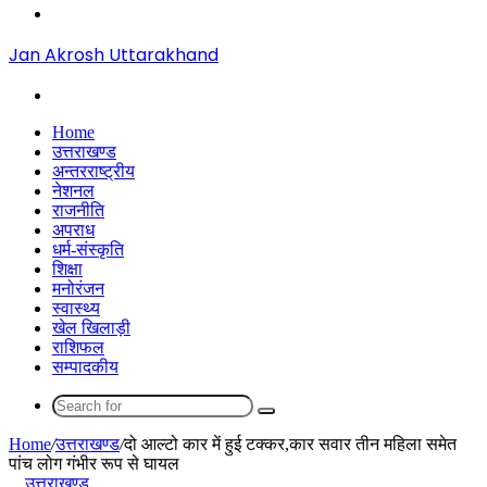
Menu
Jan Akrosh Uttarakhand
Search
for
Home
उत्तराखण्ड
अन्तरराष्ट्रीय
नेशनल
राजनीति
अपराध
धर्म-संस्कृति
शिक्षा
मनोरंजन
स्वास्थ्य
खेल खिलाड़ी
राशिफल
सम्पादकीय
Search
for
Home
/
उत्तराखण्ड
/
दो आल्टो कार में हुई टक्कर,कार सवार तीन महिला समेत
पांच लोग गंभीर रूप से घायल
उत्तराखण्ड