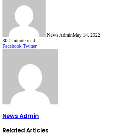
News Admin
May 14, 2022
30
1 minute read
LinkedIn
Tumblr
Pinterest
Reddit
VKontakte
Share
Print
Facebook
Twitter
via
Email
News Admin
Related Articles