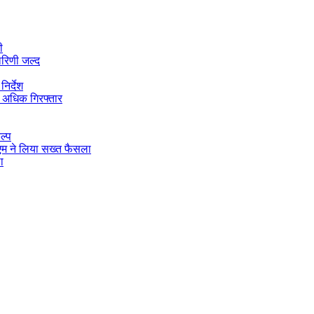
ी
ारिणी जल्द
िर्देश
 अधिक गिरफ्तार
ल्प
डीएम ने लिया सख्त फैसला
ा