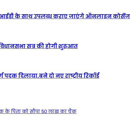
्दी और आईडी के साथ उपलब्ध कराए जाएंगे ऑनलाइन कोर्सेज
ंड विधानसभा सत्र की होगी शुरुआत
ण पदक द‍िलाया,बने दो नए राष्‍ट्रीय र‍िकॉर्ड
क के पिता को सौंपा 50 लाख का चैक