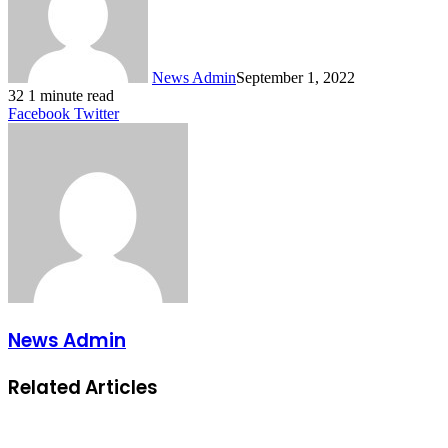
News Admin
September 1, 2022
32
1 minute read
LinkedIn
Tumblr
Pinterest
Reddit
VKontakte
Share
Print
Facebook
Twitter
via
Email
News Admin
Related Articles