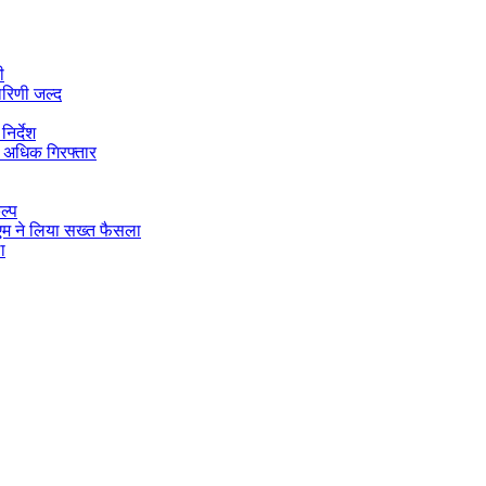
ी
ारिणी जल्द
िर्देश
 अधिक गिरफ्तार
ल्प
डीएम ने लिया सख्त फैसला
ा