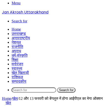
Menu
Jan Akrosh Uttarakhand
Search for
Home
उत्तराखण्ड
अन्तरराष्ट्रीय
नेशनल
राजनीति
अपराध
धर्म-संस्कृति
शिक्षा
मनोरंजन
स्वास्थ्य
खेल खिलाड़ी
राशिफल
सम्पादकीय
Search for
Home
/
खेल
/
12 और 13 फरवरी को बेंगलुरु में होगा आईपीएल का मेगा ऑक्शन
खेल