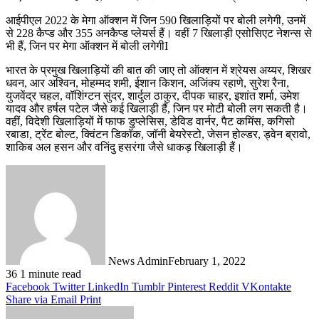
आईपीएल 2022 के मेगा ऑक्शन में जिन 590 खिलाड़ियों पर बोली लगेगी, उनमें
से 228 कैप्ड और 355 अनकैप्ड प्लेयर्स हैं। वहीं 7 खिलाड़ी एसोसिएट नेशन्स से
भी हैं, जिन पर मेगा ऑक्शन में बोली लगेगीI
भारत के प्रमुख खिलाड़ियों की बात की जाए तो ऑक्शन में श्रेयस अय्यर, शिखर
धवन, आर अश्विन, मोहम्मद शमी, ईशान किशन, अजिंक्य रहाणे, सुरेश रैना,
युजवेंद्र चहल, वॉशिंग्टन सुंदर, शार्दुल ठाकुर, दीपक चाहर, इशांत शर्मा, उमेश
यादव और हर्षल पटेल जैसे कई खिलाड़ी हैं, जिन पर मोटी बोली लग सकती है।
वहीं, विदेशी खिलाड़ियों में फाफ डुप्लेसिस, डेविड वार्नर, पैट कमिंस, कगिसो
रबाडा, ट्रेंट बोल्ट, क्विंटन डिकॉक, जॉनी बेयरेस्टो, जेसन होल्डर, ड्वेन ब्रावो,
शाकिब अल हसन और वनिंदु हसरंगा जैसे धाकड़ खिलाड़ी हैं।
News Admin
February 1, 2022
36
1 minute read
Facebook
Twitter
LinkedIn
Tumblr
Pinterest
Reddit
VKontakte
Share via Email
Print