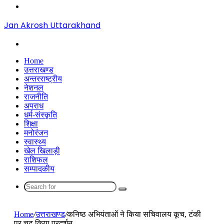
Menu
Jan Akrosh Uttarakhand
Search
for
Home
उत्तराखण्ड
अन्तरराष्ट्रीय
नेशनल
राजनीति
अपराध
धर्म-संस्कृति
शिक्षा
मनोरंजन
स्वास्थ्य
खेल खिलाड़ी
राशिफल
सम्पादकीय
Search
for
Home
/
उत्तराखण्ड
/
कनिष्ठ अभियंताओं ने किया सचिवालय कूच, टंकी
पर चढ़ किया प्रदर्शन