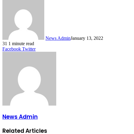
News Admin
January 13, 2022
31
1 minute read
LinkedIn
Tumblr
Pinterest
Reddit
VKontakte
Share
Print
Facebook
Twitter
via
Email
News Admin
Related Articles