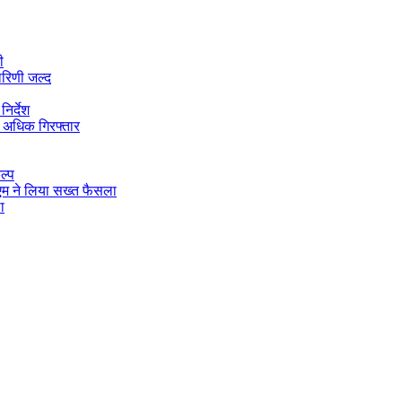
ी
ारिणी जल्द
िर्देश
 अधिक गिरफ्तार
ल्प
डीएम ने लिया सख्त फैसला
ा