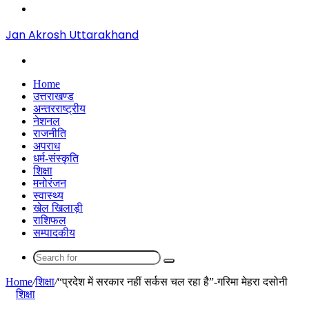
Menu
Jan Akrosh Uttarakhand
Search
for
Home
उत्तराखण्ड
अन्तरराष्ट्रीय
नेशनल
राजनीति
अपराध
धर्म-संस्कृति
शिक्षा
मनोरंजन
स्वास्थ्य
खेल खिलाड़ी
राशिफल
सम्पादकीय
Search
for
Home
/
शिक्षा
/
“प्रदेश में सरकार नहीं सर्कस चल रहा है”-गरिमा मेहरा दसोनी
शिक्षा