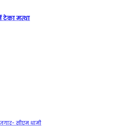
ं टेका मत्था
 रोजगार- सीएम धामी