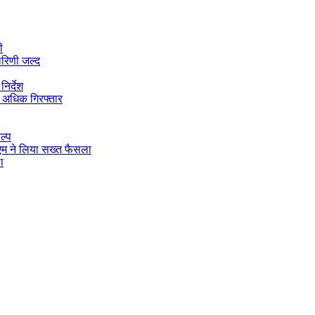
ी
ारिणी जल्द
िर्देश
 अधिक गिरफ्तार
ल्प
डीएम ने लिया सख्त फैसला
ा