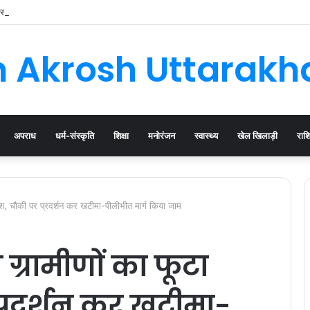
घनसाली के विधायक, भाजपा की नई कार्यकारिणी जल्द
 Akrosh Uttarak
अपराध
धर्म-संस्कृति
शिक्षा
मनोरंजन
स्वास्थ्य
खेल खिलाड़ी
राश
रोश, चौकी पर प्रदर्शन कर खटीमा-पीलीभीत मार्ग किया जाम
 ग्रामीणों का फूटा
प्रदर्शन कर खटीमा-