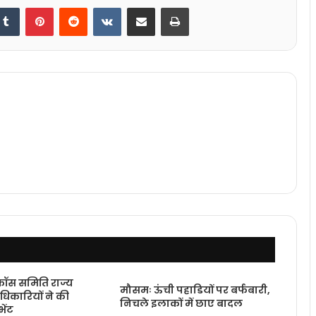
kedIn
Tumblr
Pinterest
Reddit
VKontakte
Share via Email
Print
्रॉस समिति राज्य
मौसमः ऊंची पहाडियों पर बर्फबारी,
धिकारियों ने की
निचले इलाकों में छाए बादल
भेंट