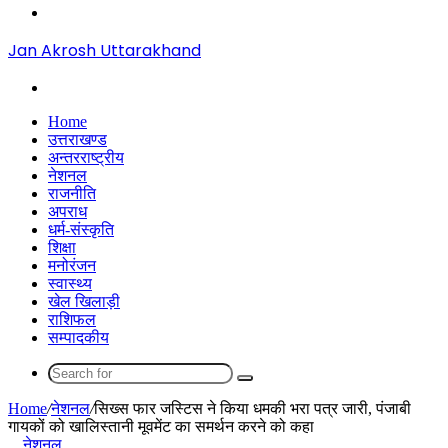
Menu
Jan Akrosh Uttarakhand
Search
for
Home
उत्तराखण्ड
अन्तरराष्ट्रीय
नेशनल
राजनीति
अपराध
धर्म-संस्कृति
शिक्षा
मनोरंजन
स्वास्थ्य
खेल खिलाड़ी
राशिफल
सम्पादकीय
Search
for
Home
/
नेशनल
/
सिख्स फार जस्टिस ने किया धमकी भरा पत्र जारी, पंजाबी
गायकों को खालिस्‍तानी मूवमेंट का समर्थन करने को कहा
नेशनल