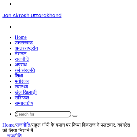
Menu
Jan Akrosh Uttarakhand
Search
for
Home
उत्तराखण्ड
अन्तरराष्ट्रीय
नेशनल
राजनीति
अपराध
धर्म-संस्कृति
शिक्षा
मनोरंजन
स्वास्थ्य
खेल खिलाड़ी
राशिफल
सम्पादकीय
Search
for
Home
/
राजनीति
/
राहुल गाँधी के बयान पर किया शिवराज ने पलटवार, कांग्रेस
को लिया निशाने में
राजनीति