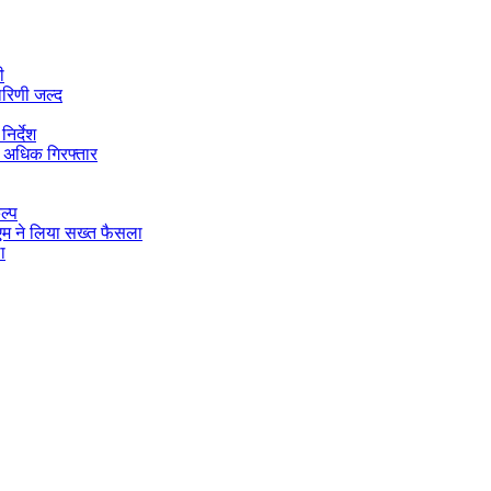
ी
ारिणी जल्द
िर्देश
 अधिक गिरफ्तार
ल्प
डीएम ने लिया सख्त फैसला
ा