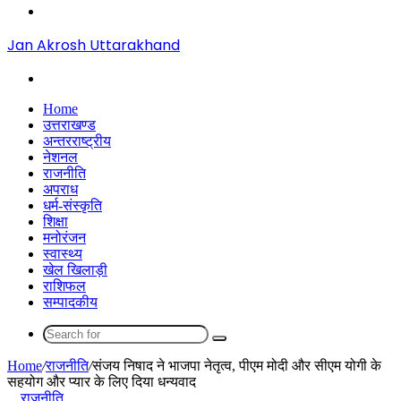
Menu
Jan Akrosh Uttarakhand
Search
for
Home
उत्तराखण्ड
अन्तरराष्ट्रीय
नेशनल
राजनीति
अपराध
धर्म-संस्कृति
शिक्षा
मनोरंजन
स्वास्थ्य
खेल खिलाड़ी
राशिफल
सम्पादकीय
Search
for
Home
/
राजनीति
/
संजय निषाद ने भाजपा नेतृत्व, पीएम मोदी और सीएम योगी के
सहयोग और प्यार के लिए दिया धन्यवाद
राजनीति