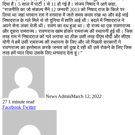
दिया हैं। 5 साल में पार्टी 1 से 11 हो गई है। संजय निषाद ने आगे कहा,
”राजनीति का जो संकल्प मैंने 12 जनवरी 2013 को निषाद राज के किले पर
लिया था जहां भगवान राम ने वनवास में जाते समय कदम रखा था और बड़े भाई
निषादराज के गले मिले थे तो दुनिया में शांति आई थी। बदले में निषादराज ने
अपने सेना लंका भेजी थी। रावण का वध हुआ था। दो राज्य था एक रावणराज्य
और दूसरा रामराज्य। रावणराज खत्म होकर रामराज्य की स्थापनी हुई थी। जिस
तरह राम ने निषादराज को गले लगाया था ठीक उसी तरह पीएम मोदी और सीएम
योगी ने हमें उसी रामराज्य की स्थापना के लिए और जो पिछली सरकारों ने
रावणराज्य का इस्तेमाल करके जनता को दुख दे रही थी उसे रोकने के लिए जिस
तरह हमें प्यार दिया उसके लिए धन्यवाद देता हूं।”
News Admin
March 12, 2022
27
1 minute read
LinkedIn
Tumblr
Pinterest
Reddit
VKontakte
Share
Print
Facebook
Twitter
via
Email