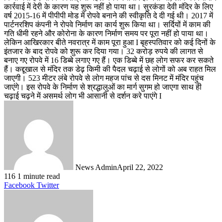
कार्रवाई में देरी के कारण यह शुरू नहीं हो पाया था। सुरकंडा देवी मंदिर के लिए
वर्ष 2015-16 में पीपीपी मोड में रोपवे बनाने की स्वीकृति दे दी गई थी। 2017 में
पार्टनरशिप कंपनी ने रोपवे निर्माण का कार्य शुरू किया था। सर्दियों में काम की
गति धीमी रहने और कोरोना के कारण निर्माण समय पर पूरा नहीं हो पाया था।
लेकिन आखिरकार बीते नवरात्र में काम पूरा हुआ I बृहस्पतिवार को कई दिनों के
इंतजार के बाद रोपवे को शुरू कर दिया गया। 32 करोड़ रुपये की लागत से
बनाए गए रोपवे में 16 डिब्बे लगाए गए हैं। एक डिब्बे में छह लोग सफर कर सकते
हैं। कद्दूखाल से मंदिर तक डेढ़ किमी की पैदल चढ़ाई से लोगों को अब राहत मिल
जाएगी। 523 मीटर लंबे रोपवे से लोग महज पांच से दस मिनट में मंदिर पहुंच
जाएंगे। इस रोपवे के निर्माण से श्रद्धालुओं का मार्ग सुगम हो जाएगा साथ ही
चढ़ाई चढ़ने में असमर्थ लोग भी आसानी से दर्शन करे पाएंगे I
News Admin
April 22, 2022
116
1 minute read
LinkedIn
Tumblr
Pinterest
Reddit
VKontakte
Share
Print
Facebook
Twitter
via
Email