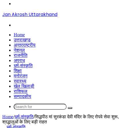
Menu
Jan Akrosh Uttarakhand
Search
for
Home
उत्तराखण्ड
अन्तरराष्ट्रीय
नेशनल
राजनीति
अपराध
धर्म-संस्कृति
शिक्षा
मनोरंजन
स्वास्थ्य
खेल खिलाड़ी
राशिफल
सम्पादकीय
Search
for
Home
/
धर्म-संस्कृति
/
सिद्धपीठ मां सुरकंडा देवी मंदिर के लिए रोपवे सेवा शुरू,
श्रद्धालुओं के लिए बड़ी राहत
धर्म-संस्कृति