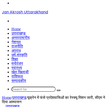
Menu
Jan Akrosh Uttarakhand
Search
for
Home
उत्तराखण्ड
अन्तरराष्ट्रीय
नेशनल
राजनीति
अपराध
धर्म-संस्कृति
शिक्षा
मनोरंजन
स्वास्थ्य
खेल खिलाड़ी
राशिफल
सम्पादकीय
Search
for
Home
/
उत्तराखण्ड
/
यूक्रेन में फंसे प्रदेशवासिओं का रेस्क्यू मिशन जारी, सीएम ने
दिया आश्वासन
उत्तराखण्ड