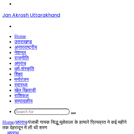
Menu
Jan Akrosh Uttarakhand
Search
for
Home
उत्तराखण्ड
अन्तरराष्ट्रीय
नेशनल
राजनीति
अपराध
धर्म-संस्कृति
शिक्षा
मनोरंजन
स्वास्थ्य
खेल खिलाड़ी
राशिफल
सम्पादकीय
Search
for
Home
/
अपराध
/
पंजाबी गायक सिद्धू मूसेवाला के हत्यारे प्रियव्रत ने कई महीने
तक देहरादून में ली थी शरण
अपराध