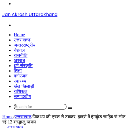
Menu
Jan Akrosh Uttarakhand
Search
for
Home
उत्तराखण्ड
अन्तरराष्ट्रीय
नेशनल
राजनीति
अपराध
धर्म-संस्कृति
शिक्षा
मनोरंजन
स्वास्थ्य
खेल खिलाड़ी
राशिफल
सम्पादकीय
Search
for
Home
/
उत्तराखण्ड
/
पिकअप की ट्रक से टक्कर, हादसे में हेमकुंड साहिब से लौट
रहे 12 श्रद्धालु घायल
उत्तराखण्ड