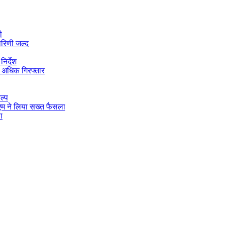
ी
ारिणी जल्द
िर्देश
 अधिक गिरफ्तार
ल्प
डीएम ने लिया सख्त फैसला
ा