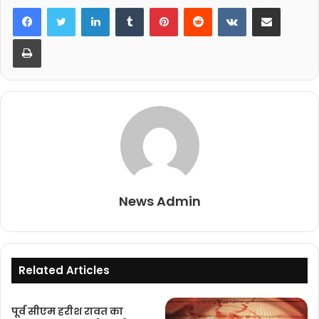
LinkedIn
Tumblr
Pinterest
Reddit
VKontakte
Share via Email
Print
News Admin
Related Articles
पूर्व सीएम हरीश रावत का