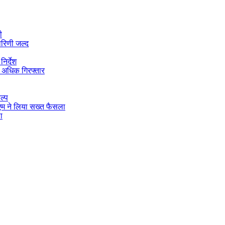
ी
ारिणी जल्द
िर्देश
 अधिक गिरफ्तार
ल्प
डीएम ने लिया सख्त फैसला
ा