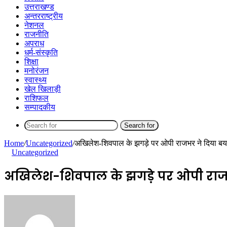
उत्तराखण्ड
अन्तरराष्ट्रीय
नेशनल
राजनीति
अपराध
धर्म-संस्कृति
शिक्षा
मनोरंजन
स्वास्थ्य
खेल खिलाड़ी
राशिफल
सम्पादकीय
Search for
Home
/
Uncategorized
/
अखिलेश-शिवपाल के झगड़े पर ओपी राजभर ने दिया बय
Uncategorized
अखिलेश-शिवपाल के झगड़े पर ओपी राज