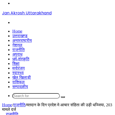
Menu
Jan Akrosh Uttarakhand
Search
for
Home
उत्तराखण्ड
अन्तरराष्ट्रीय
नेशनल
राजनीति
अपराध
धर्म-संस्कृति
शिक्षा
मनोरंजन
स्वास्थ्य
खेल खिलाड़ी
राशिफल
सम्पादकीय
Search
for
Home
/
राजनीति
/
मतदान के दिन प्रदेश मे आचार संहिता की उड़ी धज्जिया, 203
मामले दर्ज
राजनीति