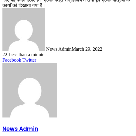
कार्यों को दिखाया गया है।
News Admin
March 29, 2022
22
Less than a minute
LinkedIn
Tumblr
Pinterest
Reddit
VKontakte
Share
Print
Facebook
Twitter
via
Email
News Admin