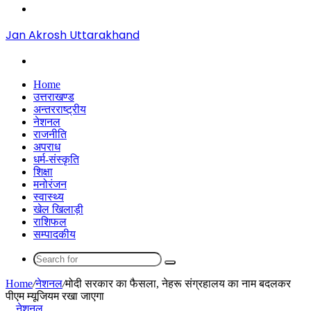
Menu
Jan Akrosh Uttarakhand
Search
for
Home
उत्तराखण्ड
अन्तरराष्ट्रीय
नेशनल
राजनीति
अपराध
धर्म-संस्कृति
शिक्षा
मनोरंजन
स्वास्थ्य
खेल खिलाड़ी
राशिफल
सम्पादकीय
Search
for
Home
/
नेशनल
/
मोदी सरकार का फैसला, नेहरू संग्रहालय का नाम बदलकर
पीएम म्यूजियम रखा जाएगा
नेशनल