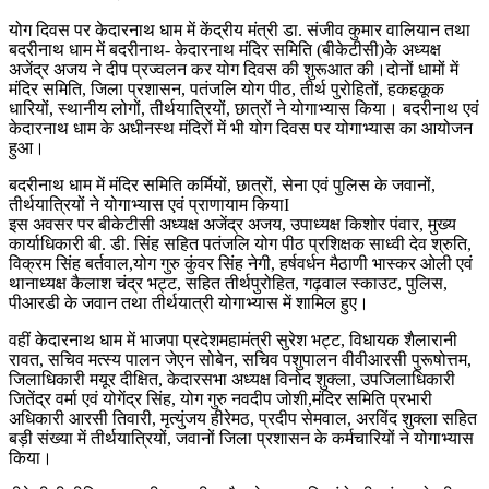
योग दिवस पर केदारनाथ धाम में केंद्रीय मंत्री डा. संजीव कुमार वालियान तथा
बदरीनाथ धाम में बदरीनाथ- केदारनाथ मंदिर समिति (बीकेटीसी)के अध्यक्ष
अजेंद्र अजय ने दीप प्रज्वलन कर योग दिवस की शुरूआत की।दोनों धामों में
मंदिर समिति, जिला प्रशासन, पतंजलि योग पीठ, तीर्थ पुरोहितों, हकहकूक
धारियों, स्थानीय लोगों, तीर्थयात्रियों, छात्रों ने योगाभ्यास किया। बदरीनाथ एवं
केदारनाथ धाम के अधीनस्थ मंदिरों में भी योग दिवस पर योगाभ्यास का आयोजन
हुआ।
बदरीनाथ धाम में मंदिर समिति कर्मियों, छात्रों, सेना एवं पुलिस के जवानों,
तीर्थयात्रियों ने योगाभ्यास एवं प्राणायाम कियाI
इस अवसर पर बीकेटीसी अध्यक्ष अजेंद्र अजय, उपाध्यक्ष किशोर पंवार, मुख्य
कार्याधिकारी बी. डी. सिंह सहित पतंजलि योग पीठ प्रशिक्षक साध्वी देव श्रुति,
विक्रम सिंह बर्तवाल,योग गुरु कुंवर सिंह नेगी, हर्षवर्धन मैठाणी भास्कर ओली एवं
थानाध्यक्ष कैलाश चंद्र भट्ट, सहित तीर्थपुरोहित, गढ़वाल स्काउट, पुलिस,
पीआरडी के जवान तथा तीर्थयात्री योगाभ्यास में शामिल हुए।
वहीं केदारनाथ धाम में भाजपा प्रदेश‌महामंत्री सुरेश भट्ट, विधायक शैलारानी
रावत, सचिव मत्स्य पालन जेएन सोबेन, सचिव पशुपालन वीवीआरसी पुरूषोत्तम,
जिलाधिकारी मयूर दीक्षित, केदारसभा अध्यक्ष विनोद शुक्ला, उपजिलाधिकारी
जितेंद्र वर्मा एवं योगेंद्र सिंह, योग गुरु नवदीप जोशी,मंदिर समिति प्रभारी
अधिकारी आरसी तिवारी, मृत्युंजय हीरेमठ, प्रदीप सेमवाल, अरविंद शुक्ला सहित
बड़ी संख्या में तीर्थयात्रियों, जवानों जिला प्रशासन के कर्मचारियों ने योगाभ्यास
किया।