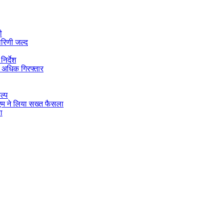
ी
ारिणी जल्द
िर्देश
 अधिक गिरफ्तार
ल्प
डीएम ने लिया सख्त फैसला
ा