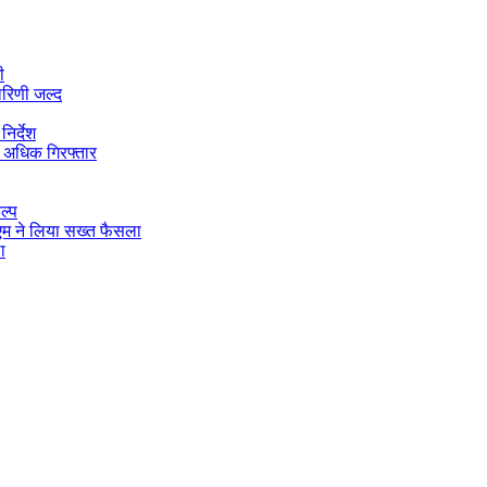
ी
ारिणी जल्द
िर्देश
 अधिक गिरफ्तार
ल्प
डीएम ने लिया सख्त फैसला
ा