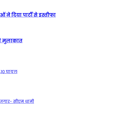
 ने दिया पार्टी से इस्तीफा
े की मुलाकात
त,10 घायल
 रोजगार- सीएम धामी