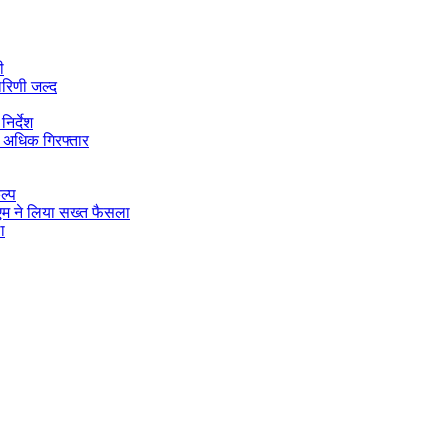
ी
ारिणी जल्द
िर्देश
 अधिक गिरफ्तार
ल्प
डीएम ने लिया सख्त फैसला
ा