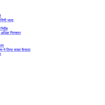
ी
ारिणी जल्द
िर्देश
 अधिक गिरफ्तार
ल्प
डीएम ने लिया सख्त फैसला
ा