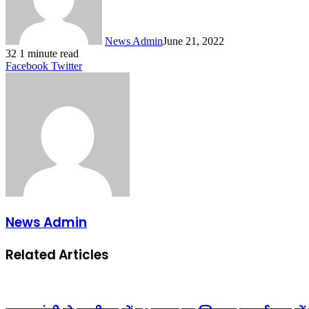
News Admin
June 21, 2022
32
1 minute read
LinkedIn
Tumblr
Pinterest
Reddit
VKontakte
Share
Print
Facebook
Twitter
via
Email
News Admin
Related Articles