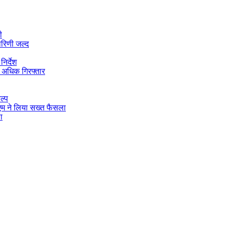
ी
ारिणी जल्द
िर्देश
 अधिक गिरफ्तार
ल्प
डीएम ने लिया सख्त फैसला
ा