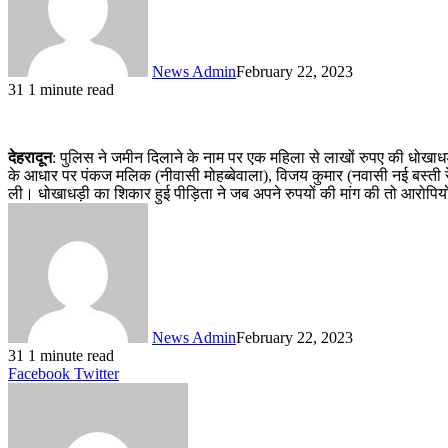
News Admin
February 22, 2023
31
1 minute read
देहरादून
: पुलिस ने जमीन दिलाने के नाम पर एक महिला से लाखों रुपए की धोखाधड़ी 
के आधार पर पंकज मलिक (नीवासी मोहब्बेवाला), विजय कुमार (नवासी नई बस्ती
ली। धोखाधड़ी का शिकार हुई पीड़िता ने जब अपने रुपयों की मांग की तो आरोपियो
News Admin
February 22, 2023
31
1 minute read
LinkedIn
Tumblr
Pinterest
Reddit
VKontakte
Share
Print
Facebook
Twitter
via
Email