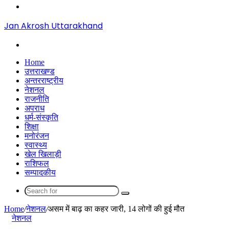
Menu
Jan Akrosh Uttarakhand
Search
for
Home
उत्तराखण्ड
अन्तरराष्ट्रीय
नेशनल
राजनीति
अपराध
धर्म-संस्कृति
शिक्षा
मनोरंजन
स्वास्थ्य
खेल खिलाड़ी
राशिफल
सम्पादकीय
Search
for
Home
/
नेशनल
/
असम में बाढ़ का कहर जारी, 14 लोगों की हुई मौत
नेशनल