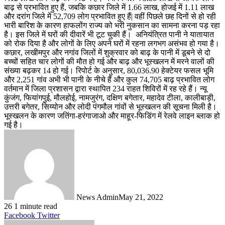
बाढ़ से प्रभावित हुए हैं, जबकि कछार जिले में 1.66 लाख, होजई में 1.11 लाख
और दरांग जिले में 52,709 लोग प्रभावित हुए हैं| वहीं पिछले छह दिनों से हो रही
भारी बारिश के कारण हाफलोंग राज्य को भरी नुकसान का सामना करना पड़ रहा
है। इस जिले में घरों की दीवारें भी टूट चुकी हैं। अनियंत्रित पानी ने यातायात
को रोक दिया है और लोगों के लिए अपने घरों में रहना लगभग असंभव हो गया है।
कछार, लखीमपुर और नगांव जिलों में शुक्रवार को बाढ़ के पानी में डूबने से दो
बच्चों सहित चार लोगों की मौत हो गई और बाढ़ और भूस्खलन में मरने वालों की
संख्या बढ़कर 14 हो गई। रिपोर्ट के अनुसार, 80,036.90 हेक्टेयर फसल भूमि
और 2,251 गांव अभी भी पानी के नीचे हैं और कुल 74,705 बाढ़ प्रभावित लोग
वर्तमान में जिला प्रशासन द्वारा स्थापित 234 राहत शिविरों में रह रहे हैं। न्यू
कुंजंग, फियांगपुई, मौलहोई, नामजुरंग, दक्षिण बगेतार, महादेव टीला, कालीबाड़ी,
उत्तरी बगेतर, सिय्योन और लोदी पंगमौल गांवों से भूस्खलन की सूचना मिली है।
भूस्खलन के कारण जतिंगा-हरंगाजाओ और माहूर-फिडिंग में रेलवे लाइन ब्लाक हो
गई है।
News Admin
May 21, 2022
26
1 minute read
LinkedIn
Tumblr
Pinterest
Reddit
VKontakte
Share
Print
Facebook
Twitter
via