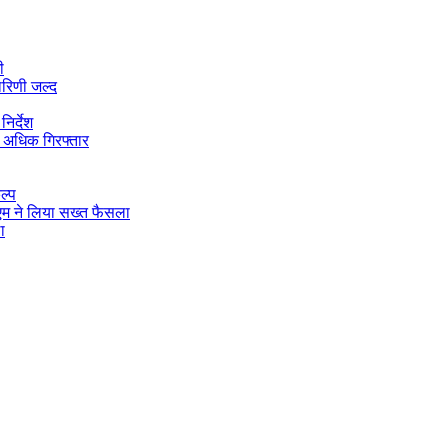
ी
ारिणी जल्द
िर्देश
 अधिक गिरफ्तार
ल्प
डीएम ने लिया सख्त फैसला
ा