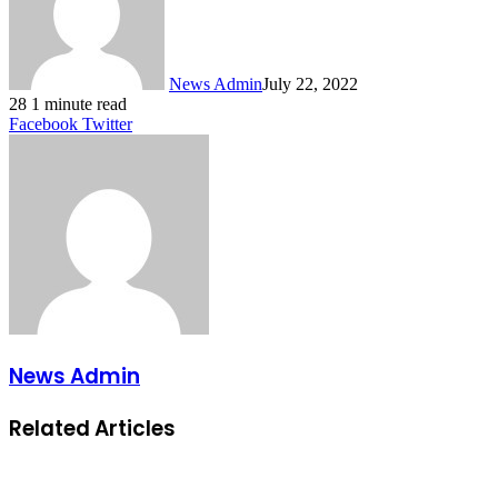
News Admin
July 22, 2022
28
1 minute read
LinkedIn
Tumblr
Pinterest
Reddit
VKontakte
Share
Print
Facebook
Twitter
via
Email
News Admin
Related Articles